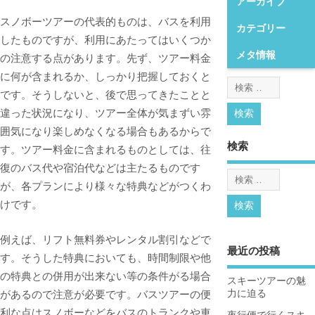
アーカイブ
スノボーツアーの代表的ものは、バスを利用
カテゴリー
したものですが、利用にあたってはいくつか
メタ情報
の注意する点があります。
先ず、ツアー料金
に何が含まれるか、しっかり把握しておくと
です。そうしないと、後で思ってきたことと
違った状況になり、ツアー全体が気まずい雰
囲気になり楽しめなくなる場合もあるからで
検索
す。ツアー料金に含まれるものとしては、往
復のバス代や宿泊代などは主たるものです
が、各プランにより様々な特典などがつくわ
けです。
例えば、リフト無料券やレンタル割引などで
最近の投稿
す。そうした特典においても、時間制限や他
の特典との併用が出来ない等の条件がる場合
スキーツアーの魅
があるので注意が必要です。バスツアーの便
力に迫る
利な点はスノボーなどをバスのトランクや車
夜行便で行くスキ