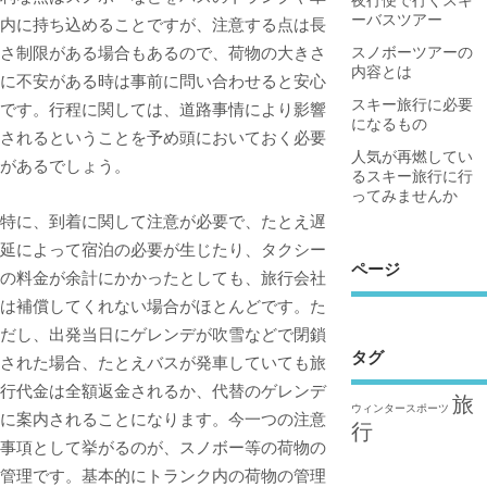
ーバスツアー
内に持ち込めることですが、注意する点は長
さ制限がある場合もあるので、荷物の大きさ
スノボーツアーの
内容とは
に不安がある時は事前に問い合わせると安心
スキー旅行に必要
です。行程に関しては、道路事情により影響
になるもの
されるということを予め頭においておく必要
人気が再燃してい
があるでしょう。
るスキー旅行に行
ってみませんか
特に、到着に関して注意が必要で、たとえ遅
延によって宿泊の必要が生じたり、タクシー
ページ
の料金が余計にかかったとしても、旅行会社
は補償してくれない場合がほとんどです。た
だし、出発当日にゲレンデが吹雪などで閉鎖
タグ
された場合、たとえバスが発車していても旅
行代金は全額返金されるか、代替のゲレンデ
旅
ウィンタースポーツ
に案内されることになります。今一つの注意
行
事項として挙がるのが、スノボー等の荷物の
管理です。基本的にトランク内の荷物の管理