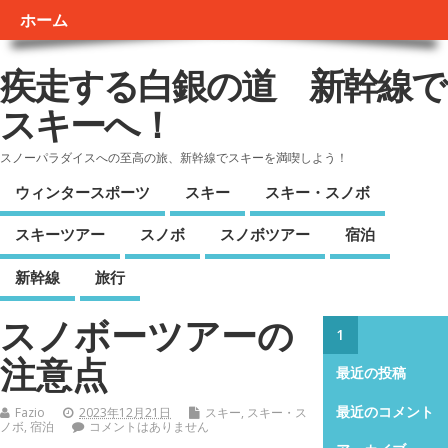
ホーム
疾走する白銀の道 新幹線で
スキーへ！
スノーパラダイスへの至高の旅、新幹線でスキーを満喫しよう！
ウィンタースポーツ
スキー
スキー・スノボ
スキーツアー
スノボ
スノボツアー
宿泊
新幹線
旅行
スノボーツアーの
1
注意点
最近の投稿
最近のコメント
Fazio
2023年12月21日
スキー
,
スキー・ス
ノボ
,
宿泊
コメントはありません